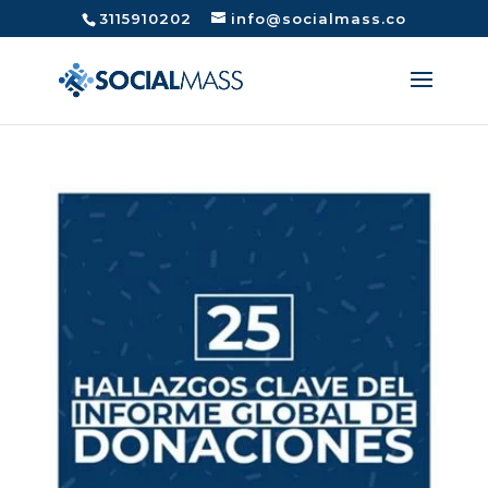
3115910202
info@socialmass.co