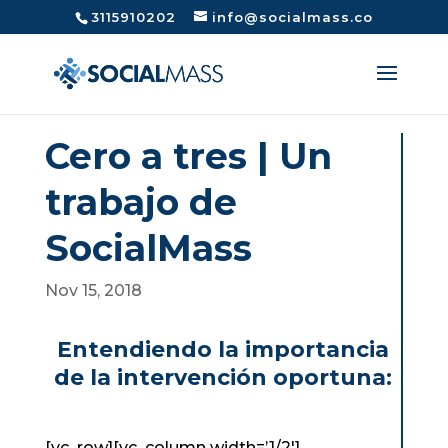
3115910202
info@socialmass.co
Cero a tres | Un
trabajo de
SocialMass
Nov 15, 2018
Entendiendo la importancia
de la intervención oportuna:
[vc_row][vc_column width=’1/2′]