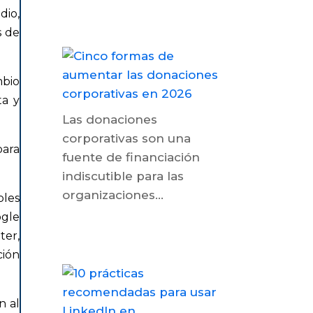
dio,
s de
mbio
ta y
Las donaciones
corporativas son una
para
fuente de financiación
indiscutible para las
organizaciones...
ples
ogle
ter,
ción
n al