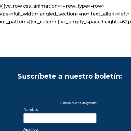
ow][vc_row css_animation=»» row_type=»row»
ype=»full_width» angled_section=»no» text_align=»left»
ut_pattern»][vc_column][vc_empty_space height=»62p
Suscríbete a nuestro boletín:
*
indica que es obligatorio
Las donaciones corporativas
LinkedIn 
Nombre
son una fuente de
red para 
financiación indiscutible para
es un esp
Apellido