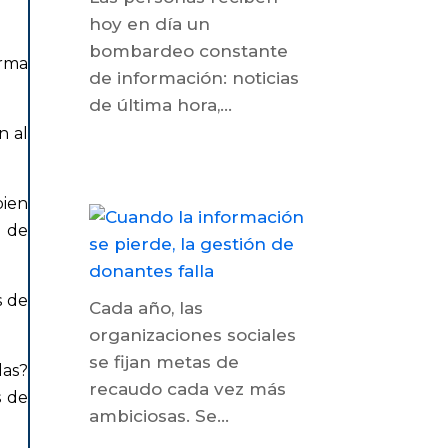
hoy en día un
bombardeo constante
orma
de información: noticias
de última hora,...
n al
bien
n de
s de
Cada año, las
organizaciones sociales
se fijan metas de
las?
recaudo cada vez más
s de
ambiciosas. Se...