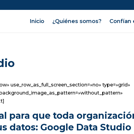
Inicio
¿Quiénes somos?
Confían 
dio
ow» use_row_as_full_screen_section=»no» type=»grid»
t» background_image_as_pattern=»without_pattern»
t]
al para que toda organizació
us datos: Google Data Studio