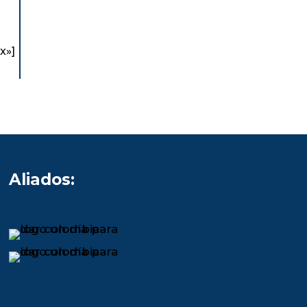
x»]
Aliados:
dejó de ser solo una
En el sector social, d
buscar empleo. Hoy
cada recurso cuenta 
acio clave para que
mensaje importa, la