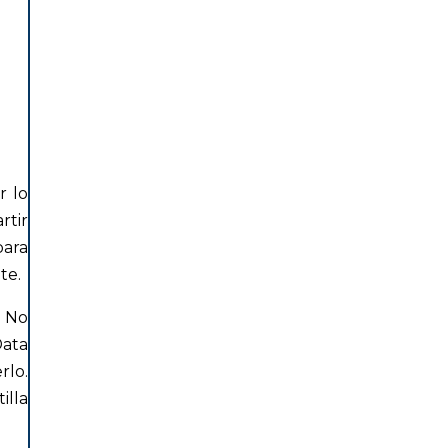
r lo
rtir
para
te.
. No
ata
rlo.
illa