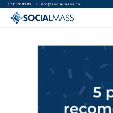
3115910202
info@socialmass.co