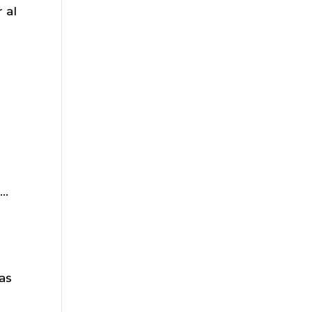
 al
..
as